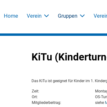
Home
Verein
Gruppen
Verei
KiTu (Kindertur
Das KiTu ist geeignet für Kinder im 1. Kinder
Zeit:
Montag
Ort:
OS-Tur
Mitgliederbeitrag:
siehe
M